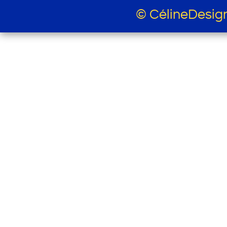
© CélineDesig