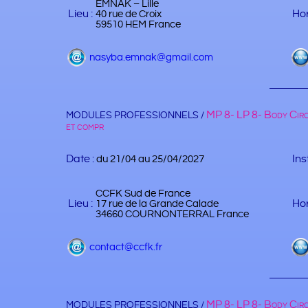
EMNAK – Lille
Lieu :
Hor
40 rue de Croix
59510 HEM France
nasyba.emnak@gmail.com
MP 8- LP 8- Body Circ
MODULES PROFESSIONNELS /
et compr
Date :
Ins
du 21/04 au 25/04/2027
CCFK Sud de France
Lieu :
Hor
17 rue de la Grande Calade
34660 COURNONTERRAL France
contact@ccfk.fr
MP 8- LP 8- Body Circ
MODULES PROFESSIONNELS /