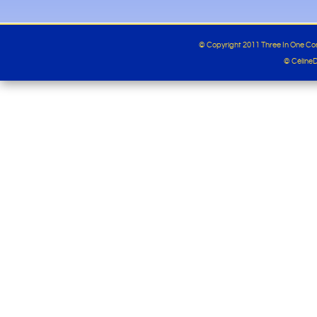
© Copyright 2011 Three In One C
© Céline