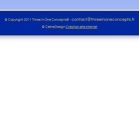
contact@threeinoneconcepts.fr
© Copyright 2011 Three In One Concepts® -
© CélineDesign
Création site internet