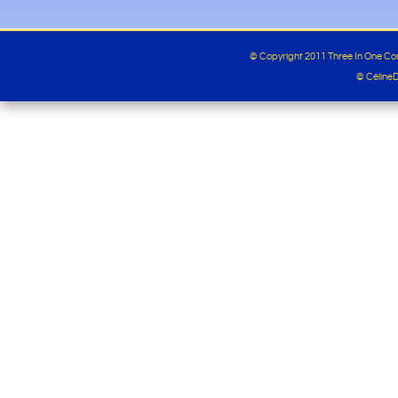
© Copyright 2011 Three In One C
© Céline